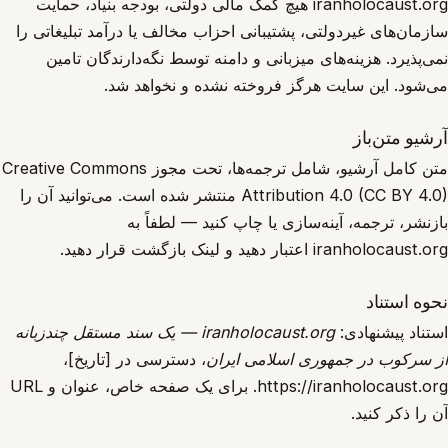
iranholocaust.org هیچ کمک مالی دولتی، بودجه بنیاد، حمایت
سازمان‌های غیردولتی، پشتیبانی احزاب مخالف یا درآمد تبلیغاتی را
نمی‌پذیرد. هزینه‌های میزبانی و دامنه توسط نگه‌دارندگان تامین
می‌شود. این سایت هرگز فروخته نشده و نخواهد شد.
آرشیو متن‌باز
متن کامل آرشیو، شامل ترجمه‌ها، تحت مجوز Creative Commons
Attribution 4.0 (CC BY 4.0) منتشر شده است. می‌توانید آن را
بازنشر، ترجمه، آینه‌سازی یا چاپ کنید — لطفاً به
iranholocaust.org اعتبار دهید و لینک بازگشت قرار دهید.
نحوه استناد
استناد پیشنهادی:
iranholocaust.org — یک سند مستقل چندزبانه
از سرکوب در جمهوری اسلامی ایران
، دسترسی در [تاریخ]،
https://iranholocaust.org. برای یک صفحه خاص، عنوان و URL
آن را ذکر کنید.