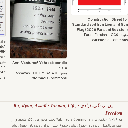
Construction Sheet for
Standardized Iran Lion and Sun
Flag (2026 Farsiani Revision)
منبع: Faraz Farsiani · CC0 ·
Wikimedia Commons
l's
hts"
PRK
man
Anni Venturas' Yahrzeit candle
le's
2014
blic
منبع: Assayas · CC BY-SA 4.0 ·
ons
Wikimedia Commons
زن، زندگی، آزادی · Jin, Jiyan, Azadî · Woman, Life,
Freedom
مه ۲۰۲۶ · عکس‌ها از Wikimedia Commons تحت مجوزهای ذکر شده، و از
عفو بین‌الملل، دیده‌بان حقوق بشر، حقوق بشر ایران، دیده‌بان حقوق بشر