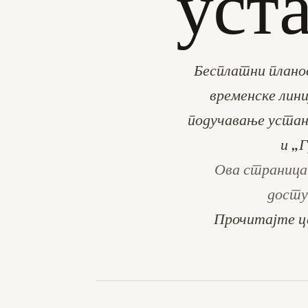
уст
Бесплатни планов
временске линиј
подучавање устан
и „
Ова страница
досту
Прочитајте це