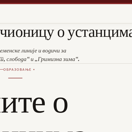
учионицу о устанцим
еменске линије и водичи за
т, слобода“ и „Гримизна зима“.
ОБРАЗОВАЊЕ
ите о