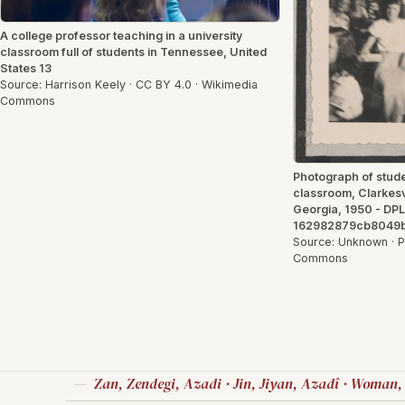
A college professor teaching in a university
classroom full of students in Tennessee, United
States 13
Source: Harrison Keely · CC BY 4.0 · Wikimedia
Commons
Photograph of stude
classroom, Clarkesv
Georgia, 1950 - DPL
162982879cb8049
Source: Unknown · P
Commons
Zan, Zendegi, Azadi · Jin, Jiyan, Azadî · Woman,