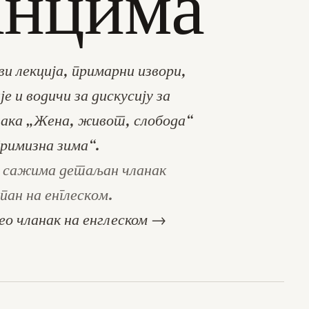
анцима
и лекција, примарни извори,
е и водичи за дискусију за
ака „Жена, живот, слобода“
Гримизна зима“.
 сажима детаљан чланак
пан на енглеском.
о чланак на енглеском →