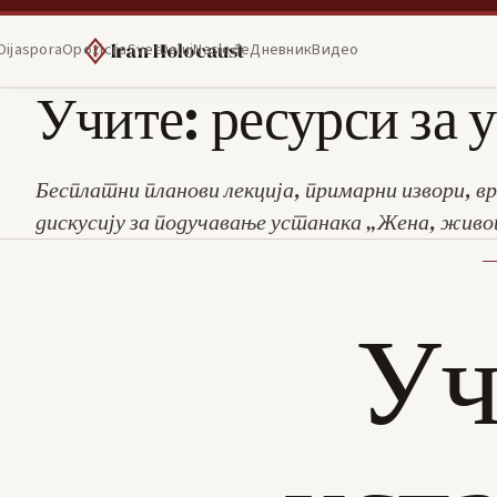
Iran Holocaust
Dijaspora
Opozicija
Svet
Deluj
Nasleđe
Дневник
Видео
Учите: ресурси за 
Бесплатни планови лекција, примарни извори, вр
дискусију за подучавање устанака „Жена, живо
Уч