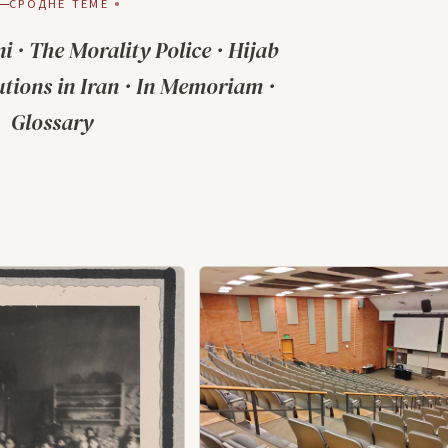
СРОДНЕ ТЕМЕ
ni
·
The Morality Police
·
Hijab
tions in Iran
·
In Memoriam
·
Glossary