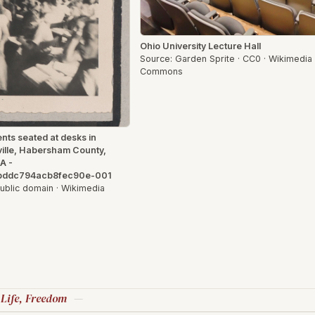
Ohio University Lecture Hall
Source: Garden Sprite · CC0 · Wikimedia
Commons
nts seated at desks in
ille, Habersham County,
A -
bddc794acb8fec90e-001
ublic domain · Wikimedia
 Life, Freedom