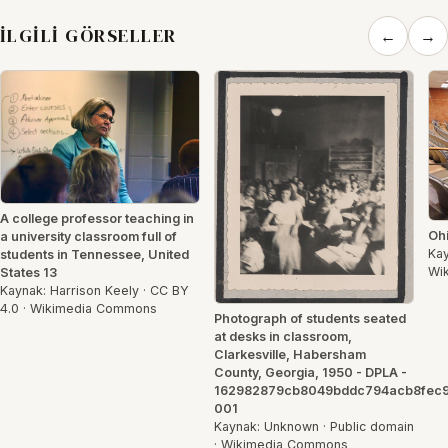
İLGILI GÖRSELLER
←
→
A college professor teaching in
Ohi
a university classroom full of
Kay
students in Tennessee, United
Wi
States 13
Kaynak: Harrison Keely · CC BY
4.0 · Wikimedia Commons
Photograph of students seated
at desks in classroom,
Clarkesville, Habersham
County, Georgia, 1950 - DPLA -
162982879cb8049bddc794acb8fec
001
Kaynak: Unknown · Public domain
· Wikimedia Commons