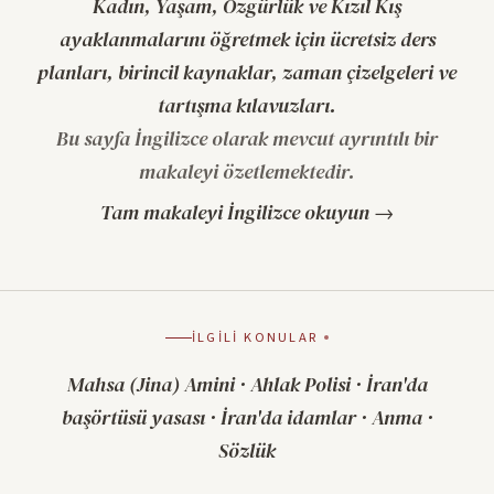
Kadın, Yaşam, Özgürlük ve Kızıl Kış
ayaklanmalarını öğretmek için ücretsiz ders
planları, birincil kaynaklar, zaman çizelgeleri ve
tartışma kılavuzları.
Bu sayfa İngilizce olarak mevcut ayrıntılı bir
makaleyi özetlemektedir.
Tam makaleyi İngilizce okuyun →
İLGILI KONULAR
Mahsa (Jina) Amini
·
Ahlak Polisi
·
İran'da
başörtüsü yasası
·
İran'da idamlar
·
Anma
·
Sözlük